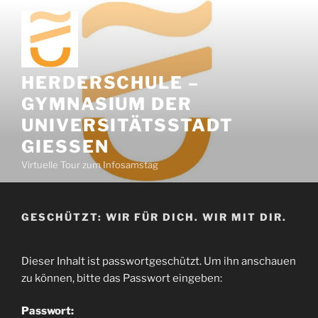
Zum
Inhalt
springen
HERDERSCHULE –
GYMNASIUM DER
UNIVERSITÄTSSTADT
GIESSEN
Virtuelle Tour zum Infosamstag
GESCHÜTZT: WIR FÜR DICH. WIR MIT DIR.
Dieser Inhalt ist passwortgeschützt. Um ihn anschauen
zu können, bitte das Passwort eingeben:
Passwort: